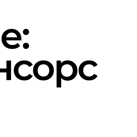
е:
нсорс