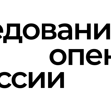
довани
опе
ссии