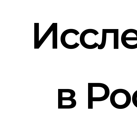
Иссле
в Ро